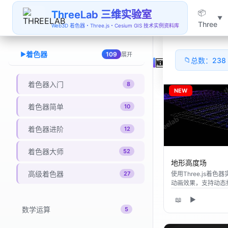
ThreeLab 三维实验室 - Web
📦
ThreeLab 三维实验室
▼
官方资源
6
Three
Web3D 着色器・Three.js・Cesium GIS 技术实例资料库
着色器
▶
109
展开
📁
总数：238
🆕 最新上线
着色器入门
8
NEW
着色器简单
10
着色器进阶
12
着色器大师
52
地形高度场
高级着色器
使用Three.js着
27
动画效果，支持动态
📖
▶
数学运算
5