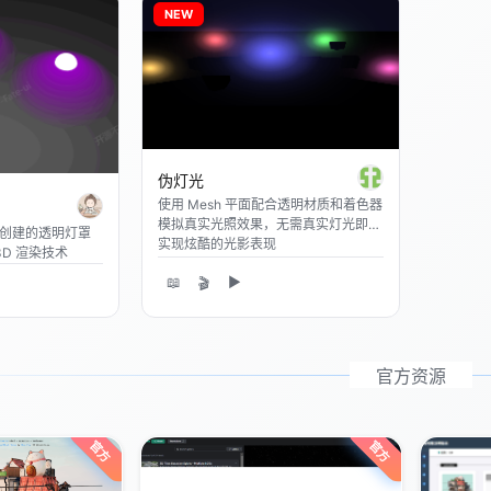
NEW
伪灯光
使用 Mesh 平面配合透明材质和着色器
模拟真实光照效果，无需真实灯光即可
着色器创建的透明灯罩
实现炫酷的光影表现
3D 渲染技术
📖
▶
🎬
官方资源
官方
官方