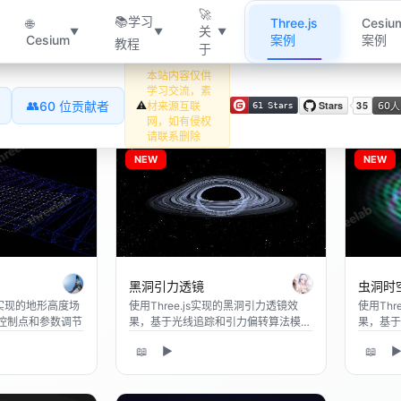
3D 着色器・Three.js・Cesiu
🚀
📚学习
Three.js
Cesium
🌐
关
▼
▼
▼
Cesium
案例
案例
教程
于
本站内容仅供
学习交流，素
👥
60 位贡献者
⚠️
材来源互联
网，如有侵权
请联系删除
NEW
NEW
黑洞引力透镜
虫洞时
色器实现的地形高度场
使用Three.js实现的黑洞引力透镜效
使用Thr
控制点和参数调节
果，基于光线追踪和引力偏转算法模拟
果，基于
真实的黑洞周围的扭曲视觉效果
空的漩涡
📖
▶
📖