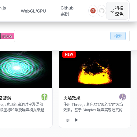
m GIS 技术实例资料库
.js
Github
科技
WebGL/GPU
🌙
案例
深色
🔍
搜索
NEW
空漩涡
火焰效果
ee.js实现的虫洞时空漩涡效
使用 Three.js 着色器实现的实时火焰
极坐标和螺旋噪声模拟穿越时
效果，基于 Simplex 噪声实现逼真的
隧道视觉效果
火焰动画
▶
📖
▶