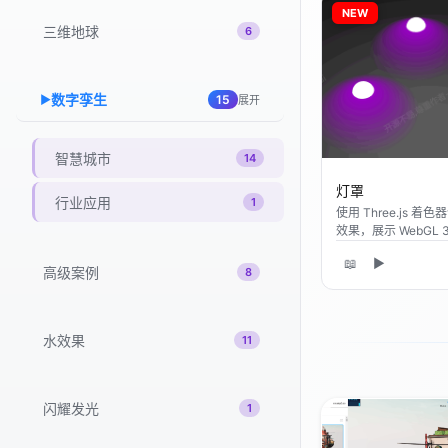
NEW
三维地球
6
数字孪生
▶
15
展开
智慧城市
14
灯罩
行业应用
1
使用 Three.js 
效果，展示 WebGL 
📖
▶
高级案例
8
水效果
11
闪耀发光
1